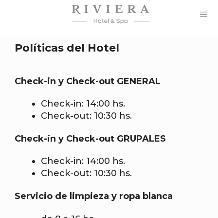
Saltar
al
contenido
Men
Políticas del Hotel
Check-in y Check-out GENERAL
Check-in: 14:00 hs.
Check-out: 10:30 hs.
Check-in y Check-out GRUPALES
Check-in: 14:00 hs.
Check-out: 10:30 hs.
Servicio de limpieza y ropa blanca